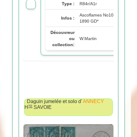
Type :
R84r/A1r
Ascoflames No103, 1886-
Infos :
1890 GD*
Découvreur
ou
W.Martin
collection:
Daguin jumelée et solo d'
ANNECY
TE
H
SAVOIE