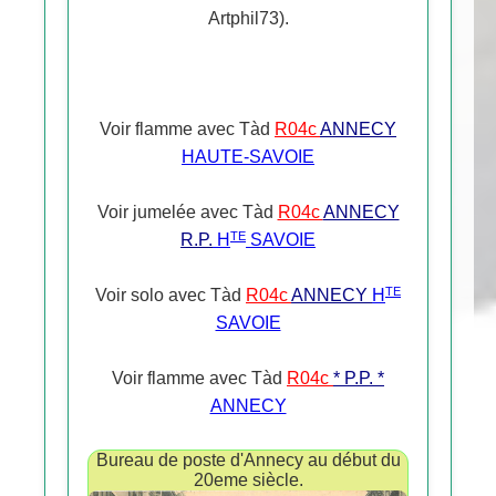
Artphil73).
Voir flamme avec Tàd
R04c
ANNECY
HAUTE-SAVOIE
Voir jumelée avec Tàd
R04c
ANNECY
TE
R.P.
H
SAVOIE
TE
Voir solo avec Tàd
R04c
ANNECY
H
SAVOIE
Voir flamme avec Tàd
R04c
* P.P. *
ANNECY
Bureau de poste d'Annecy au début du
20eme siècle.