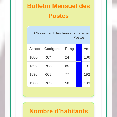
Bulletin Mensuel des
Postes
Classement des bureaux dans le Bulletin Mensuel
Postes
Année
Catégorie
Rang
Année
Catégorie
1886
RC4
24
1908
RC3
1892
RC3
85
1913
RC3
1898
RC3
77
1922
RM2
1903
RC3
50
1930
R1
Nombre d'habitants