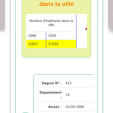
dans la ville
Nombre d'habitants dans la
ville
1886
1926
11817
17233
Daguin N° :
412
Departement
74
:
Année :
24-09-1885